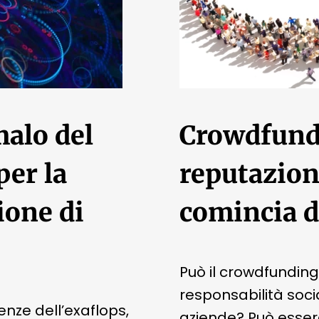
alo del
Crowdfund
per la
reputazion
ione di
comincia d
Può il crowdfundin
responsabilità soci
enze dell’exaflops,
aziende? Può esser