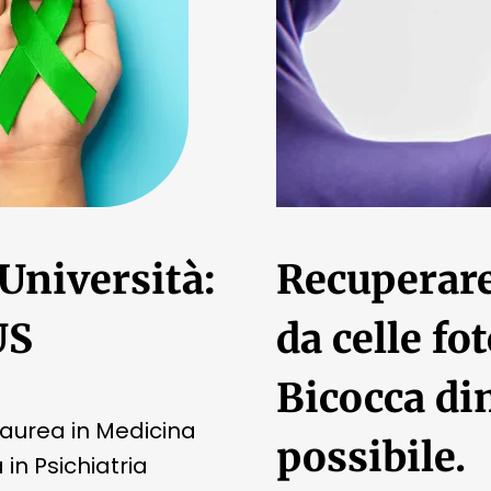
Università:
Recuperare 
US
da celle fo
Bicocca di
 laurea in Medicina
possibile.
in Psichiatria