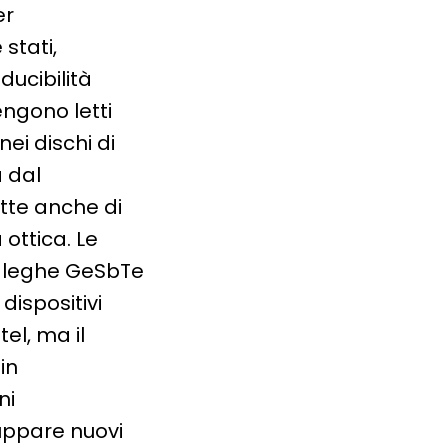
er
stati,
ducibilità
engono letti
nei dischi di
a dal
ette anche di
 ottica. Le
e leghe GeSbTe
ispositivi
el, ma il
in
ni
luppare nuovi