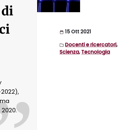
di
ci
15 Ott 2021
Docenti e ricercatori
,
Scienza
,
Tecnologia
y
-2022),
mma
 2020.