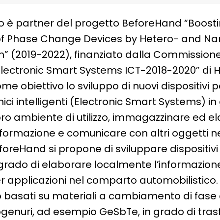
eo è partner del progetto BeforeHand “
Boost
f Phase Change Devices by Hetero- and Na
n” (2019-2022), finanziato dalla Commission
ctronic Smart Systems ICT-2018-2020” di Hor
me obiettivo lo sviluppo di nuovi dispositivi per
nici intelligenti (Electronic Smart Systems) in
loro ambiente di utilizzo, immagazzinare ed e
formazione e comunicare con altri oggetti nel
eforeHand si propone di sviluppare dispositiv
n grado di elaborare localmente l’informazi
 applicazioni nel comparto automobilistico.
no basati su materiali a cambiamento di fase 
ogenuri, ad esempio GeSbTe, in grado di tras