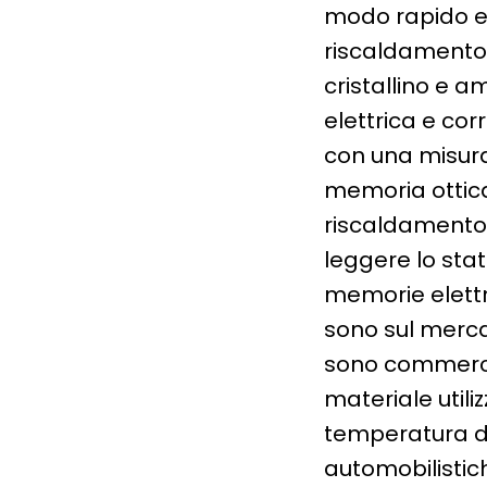
modo rapido e r
riscaldamento i
cristallino e a
elettrica e co
con una misura d
memoria ottica 
riscaldamento c
leggere lo stat
memorie elett
sono sul merca
sono commercia
materiale utiliz
temperatura de
automobilistic