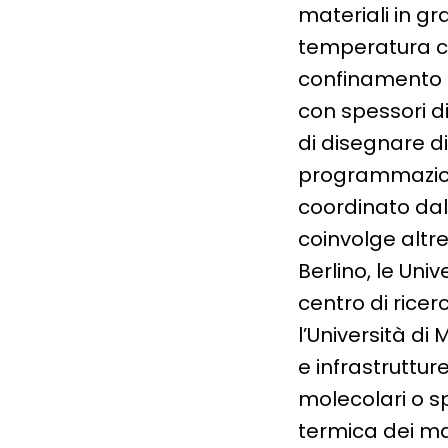
materiali in gr
temperatura co
confinamento i
con spessori d
di disegnare di
programmazione
coordinato dall
coinvolge altre
Berlino, le Uni
centro di ricer
l’Università di
e infrastruttur
molecolari o sp
termica dei mate