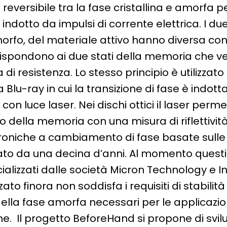
eversibile tra la fase cristallina e amorfa p
ndotto da impulsi di corrente elettrica. I due 
morfo, del materiale attivo hanno diversa con
rrispondono ai due stati della memoria che v
i resistenza. Lo stesso principio è utilizzato 
Blu-ray in cui la transizione di fase è indott
on luce laser. Nei dischi ottici il laser perm
o della memoria con una misura di riflettività
roniche a cambiamento di fase basate sull
to da una decina d’anni. Al momento questi d
lizzati dalle società Micron Technology e Int
zato finora non soddisfa i requisiti di stabilità 
lla fase amorfa necessari per le applicazio
he. Il progetto BeforeHand si propone di svi