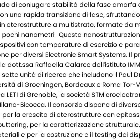
ado di coniugare stabilità della fase amorfa 
n una rapida transizione di fase, sfruttand
n eterostrutture a multistrato, formate da ma
i pochi nanometri. Questa nanostrutturazio
spositivi con temperature di esercizio e para
 per diversi Electronic Smart Systems. Il p
a dott.ssa Raffaella Calarco dell’istituto IM
 sette unità di ricerca che includono il Paul Dr
versità di Groeningen, Bordeaux e Roma Tor-V
ca LETI di Grenoble, la società STMicroelectro
 Milano-Bicocca. Il consorzio dispone di dive
e per la crescita di eterostrutture con epitass
uttering, per la caratterizzazione strutturale,
riali e per la costruzione e il testing dei dispo