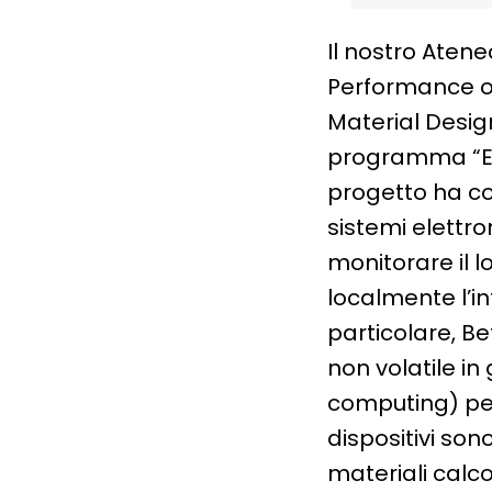
Il nostro Aten
Performance o
Material Desig
programma “Ele
progetto
ha co
sistemi elettro
monitorare il 
localmente l’in
particolare, B
non volatile i
computing) per
dispositivi so
materiali calc