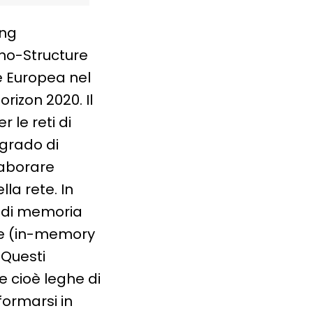
”
ing
no-Structure
e Europea nel
izon 2020. Il
 le reti di
 grado di
laborare
la rete. In
i di memoria
one (in-memory
 Questi
e cioè leghe di
formarsi in