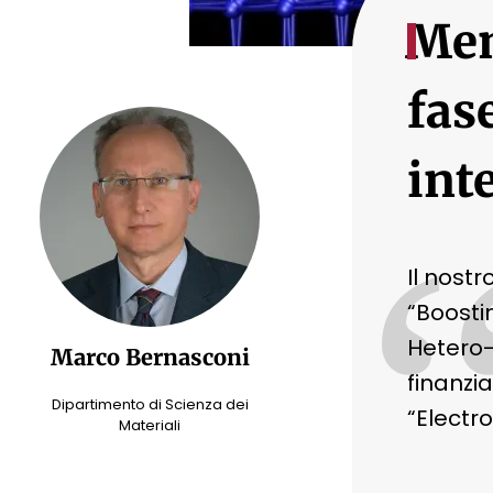
Mem
fas
int
Il nost
“Boosti
Hetero-
Marco Bernasconi
finanz
Dipartimento di Scienza dei
“Electr
Materiali