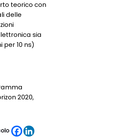
rto teorico con
li delle
zioni
lettronica sia
 per 10 ns)
ogramma
rizon 2020,
icolo