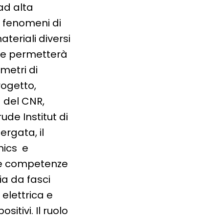
ad alta
o fenomeni di
teriali diversi
ne permetterà
metri di
rogetto,
M del CNR,
ude Institut di
ergata, il
nics e
rse competenze
ia da fasci
 elettrica e
sitivi. Il ruolo